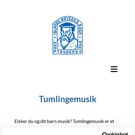
Tumlingemusik
Elsker du og dit barn musik? Tumlingemusik er et
godt bud på at dyrke det! Det er for børn i alderen 1