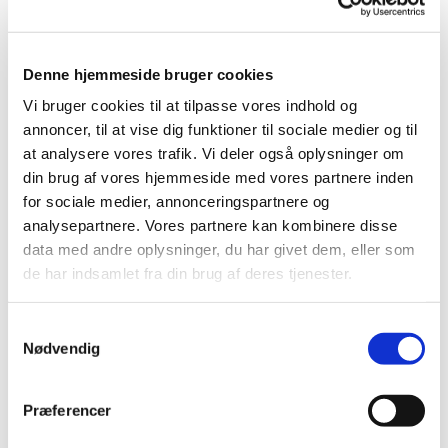
til 3 år, som skal have en voksen med.
Tumlingemusik varer 45 minutter og er om
onsdagen klokken 15.
Denne hjemmeside bruger cookies
Vi bruger cookies til at tilpasse vores indhold og
E
t forløb er på fem gange og koster 200 kroner.
annoncer, til at vise dig funktioner til sociale medier og til
Underviser på Tumlingemusik er Anne Sophie Hjort
at analysere vores trafik. Vi deler også oplysninger om
Ullner.
din brug af vores hjemmeside med vores partnere inden
for sociale medier, annonceringspartnere og
analysepartnere. Vores partnere kan kombinere disse
Tilmeld jer her
data med andre oplysninger, du har givet dem, eller som
de har indsamlet fra din brug af deres tjenester.
S
Nødvendig
a
m
t
Præferencer
y
k