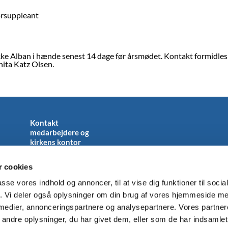
sorsuppleant
kke Alban i hænde senest 14 dage før årsmødet. Kontakt formidles 
hita Katz Olsen.
Kontakt
medarbejdere og
kirkens kontor
 cookies
passe vores indhold og annoncer, til at vise dig funktioner til soci
fik. Vi deler også oplysninger om din brug af vores hjemmeside m
Kirkekontor: Kigkurren 8A, 2. th., 2300 København S.
32 57 41 96

 medier, annonceringspartnere og analysepartnere. Vores partne
ndre oplysninger, du har givet dem, eller som de har indsamlet 