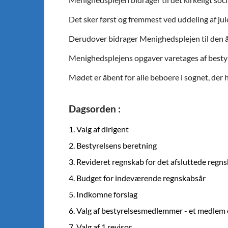
Det sker først og fremmest ved uddeling af jul
Derudover bidrager Menighedsplejen til den å
Menighedsplejens opgaver varetages af besty
Mødet er åbent for alle beboere i sognet, der ha
Dagsorden :
1. Valg af dirigent
2. Bestyrelsens beretning
3. Revideret regnskab for det afsluttede regn
4. Budget for indeværende regnskabsår
5. Indkomne forslag
6. Valg af bestyrelsesmedlemmer - et medlem e
7. Valg af 1 revisor