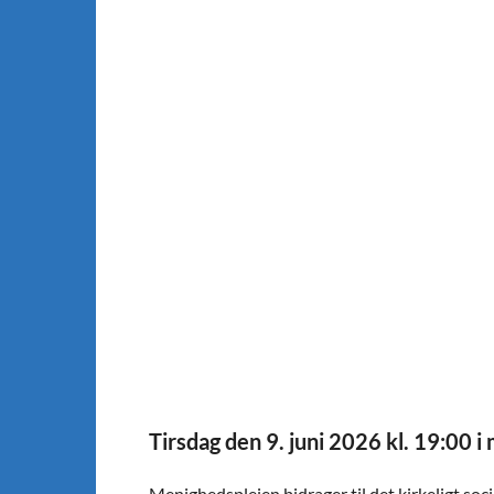
Tirsdag den 9. juni 2026 kl. 19:00 
Menighedsplejen bidrager til det kirkeligt soci