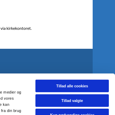
via kirkekontoret.
Tillad alle cookies
ale medier og
ed vores
islandsbrygges.sogn@km.dk

Tillad valgte
re kan
fra din brug
Kun nødvendige cookies