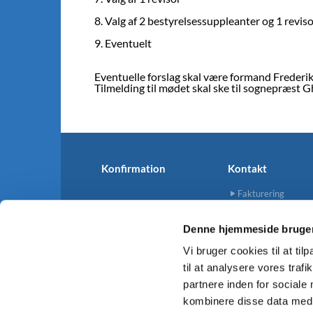
8. Valg af 2 bestyrelsessuppleanter og 1 revi
9. Eventuelt
Eventuelle forslag skal være formand Frederi
Tilmelding til mødet skal ske til sognepræst G
Konfirmation
Kontakt
Fakturering
Denne hjemmeside bruger
Vi bruger cookies til at til
til at analysere vores tra
Islandsbryggessogn.dk · 

partnere inden for sociale
kombinere disse data med a