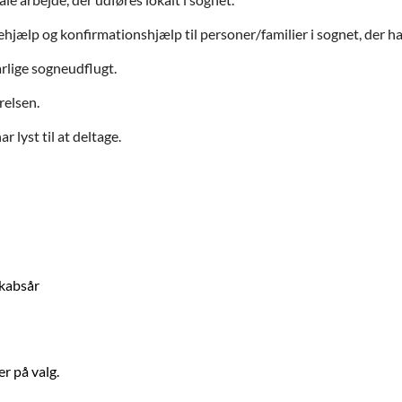
ehjælp og konfirmationshjælp til personer/familier i sognet, der h
rlige sogneudflugt.
relsen.
r lyst til at deltage.
skabsår
r på valg.