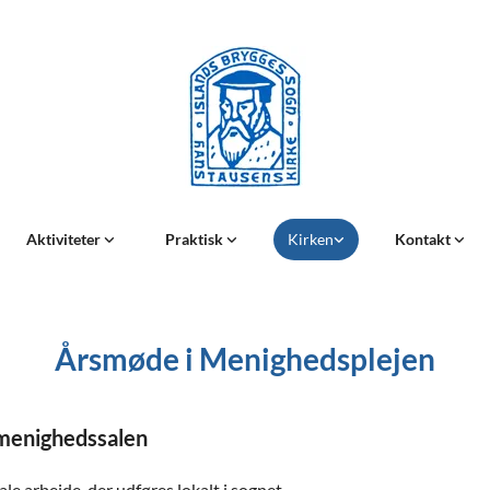
Aktiviteter
Praktisk
Kirken
Kontakt
Årsmøde i Menighedsplejen
i menighedssalen
ale arbejde, der udføres lokalt i sognet.