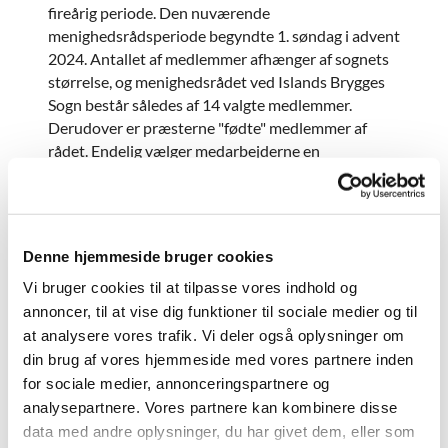
fireårig periode. Den nuværende
menighedsrådsperiode begyndte 1. søndag i advent
2024. Antallet af medlemmer afhænger af sognets
størrelse, og menighedsrådet ved Islands Brygges
Sogn består således af 14 valgte medlemmer.
Derudover er præsterne "fødte" medlemmer af
rådet. Endelig vælger medarbejderne en
repræsentant til at deltage i møderne.
Menighedsrådets arbejde er meget alsidigt. Det er
menighedsrådet der - indenfor nogle givne rammer
Denne hjemmeside bruger cookies
- lægger budget og i øvrigt er ansvarlig for sognets
Vi bruger cookies til at tilpasse vores indhold og
økonomi. Menighedsrådet er også ansvarligt for
vedigeholdelse af bygninger og inventar, er
annoncer, til at vise dig funktioner til sociale medier og til
arbejdsgiver for medarbejderne og ved
at analysere vores trafik. Vi deler også oplysninger om
præsteansættelser indstiller rådet, hvem der
din brug af vores hjemmeside med vores partnere inden
ønskes som præst for sognet.
for sociale medier, annonceringspartnere og
analysepartnere. Vores partnere kan kombinere disse
Blandt andre opgaver kan nævnes, at
data med andre oplysninger, du har givet dem, eller som