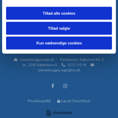
Kontakt
Tillad alle cookies
Fakturering
Tillad valgte
Kontakt medarbejdere og kirkens kontor
Kun nødvendige cookies
Islandsbryggessogn.dk · Kirkekontor: Kigkurren 8A, 2.

th., 2300 København S.
32 57 41 96


islandsbrygges.sogn@km.dk
Privatlivspolitik
Log på ChurchDesk