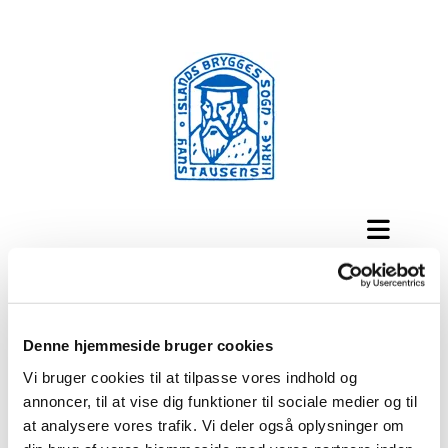
Sogneaftner i Hans Tausens kirken
Vores sogneaftner byder på et oplæg fra en foredragsholder,
med mulighed for spørgsmål og dialog. Der bydes også på
Denne hjemmeside bruger cookies
kaffe, kage, samvær og sang.
Vi bruger cookies til at tilpasse vores indhold og
Herunder kan du se vores planlagte arrangementer og læse
annoncer, til at vise dig funktioner til sociale medier og til
nærmere om dem.
at analysere vores trafik. Vi deler også oplysninger om