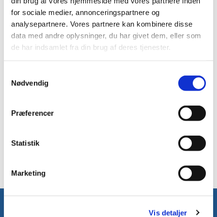
din brug af vores hjemmeside med vores partnere inden
for sociale medier, annonceringspartnere og
analysepartnere. Vores partnere kan kombinere disse
data med andre oplysninger, du har givet dem, eller som
de har indsamlet fra din brug af deres tjenester.
S
Nødvendig
a
m
t
Præferencer
y
k
k
Statistik
e
v
Marketing
a
l
g
Vis detaljer
Konfirmation