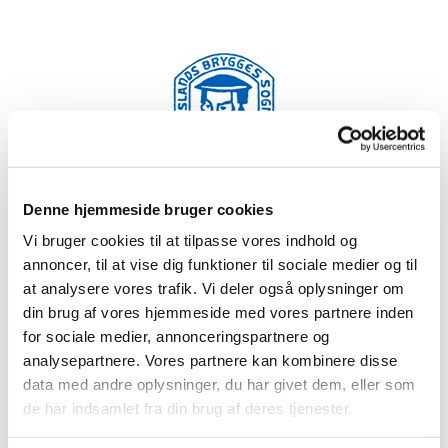
Denne hjemmeside bruger cookies
Vi bruger cookies til at tilpasse vores indhold og
annoncer, til at vise dig funktioner til sociale medier og til
at analysere vores trafik. Vi deler også oplysninger om
din brug af vores hjemmeside med vores partnere inden
Samtykkeerklæring og
for sociale medier, annonceringspartnere og
databeskyttelsespolitik
analysepartnere. Vores partnere kan kombinere disse
data med andre oplysninger, du har givet dem, eller som
de har indsamlet fra din brug af deres tjenester.
Her kan du læse om Islands Brygges sogns