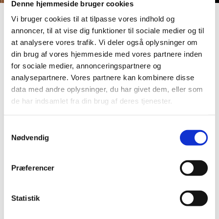
Denne hjemmeside bruger cookies
Vi bruger cookies til at tilpasse vores indhold og
annoncer, til at vise dig funktioner til sociale medier og til
Konfirmationsforberedelse
at analysere vores trafik. Vi deler også oplysninger om
din brug af vores hjemmeside med vores partnere inden
for sociale medier, annonceringspartnere og
KONFIRMATIONSFORBEREDELSE
analysepartnere. Vores partnere kan kombinere disse
Konfirmationsforberedelse og konfirmation finder
data med andre oplysninger, du har givet dem, eller som
sted på 8. klassetrin.
de har indsamlet fra din brug af deres tjenester.
Konfirmationsforberedelsen varetages af
sognepræsterne Ghita Katz Olsen og Lars Ahlmann
S
Olesen.
Nødvendig
a
m
Du kan blive konfirmeret her, hvis du bor i Islands
t
Brygges Sogn eller går på Skolen på Islands Brygge.
Præferencer
y
Hvis den kommende konfirmand ikke er døbt,
k
finder dåb sted efter aftale med familien. Man er
k
Statistik
også velkommen til at følge undervisningen, selvom
e